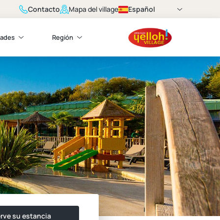
Contacto
Español
Mapa del village
dades
Región
rve su estancia