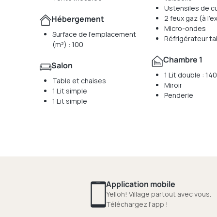
Ustensiles de cu
Hébergement
2 feux gaz (à l'e
Micro-ondes
Surface de l'emplacement
Réfrigérateur ta
(m²) : 100
Chambre 1
Salon
1 Lit double : 1
Table et chaises
Miroir
1 Lit simple
Penderie
1 Lit simple
Application mobile
Yelloh! Village partout avec vous.
Téléchargez l'app !