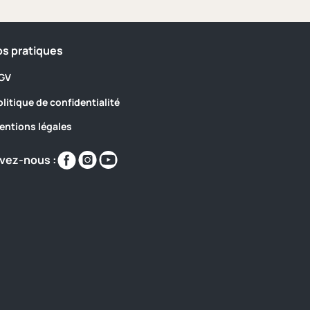
os pratiques
GV
olitique de confidentialité
entions légales
Retrouvez-
Retrouvez-
Retrouvez-
vez-nous :
nous
nous
nous
sur
sur
sur
https://www.facebook.com/CampingLaRoch
https://www.instagram.com/larocheposa
https://www.youtube.com/channel