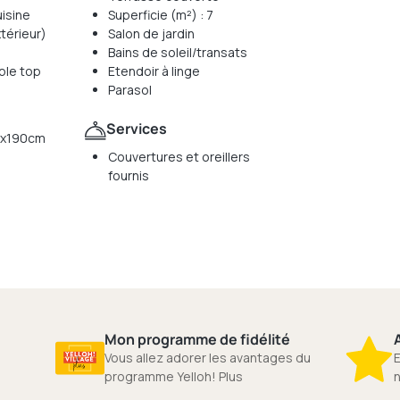
isine
Superficie (m²) : 7
xtérieur)
Salon de jardin
Bains de soleil/transats
ble top
Etendoir à linge
Parasol
Services
40x190cm
Couvertures et oreillers
fournis
Mon programme de fidélité
A
Vous allez adorer les avantages du
E
programme Yelloh! Plus
n