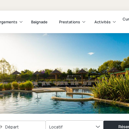
Cur
rgements
Baignade
Prestations
Activités
Réser
Départ
Locatif