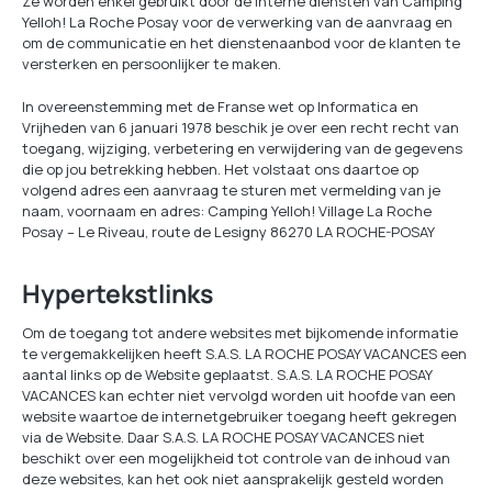
Ze worden enkel gebruikt door de interne diensten van Camping
Yelloh! La Roche Posay voor de verwerking van de aanvraag en
om de communicatie en het dienstenaanbod voor de klanten te
versterken en persoonlijker te maken.
In overeenstemming met de Franse wet op Informatica en
Vrijheden van 6 januari 1978 beschik je over een recht recht van
toegang, wijziging, verbetering en verwijdering van de gegevens
die op jou betrekking hebben. Het volstaat ons daartoe op
volgend adres een aanvraag te sturen met vermelding van je
naam, voornaam en adres: Camping Yelloh! Village La Roche
Posay – Le Riveau, route de Lesigny 86270 LA ROCHE-POSAY
Hypertekstlinks
Om de toegang tot andere websites met bijkomende informatie
te vergemakkelijken heeft S.A.S. LA ROCHE POSAY VACANCES een
aantal links op de Website geplaatst. S.A.S. LA ROCHE POSAY
VACANCES kan echter niet vervolgd worden uit hoofde van een
website waartoe de internetgebruiker toegang heeft gekregen
via de Website. Daar S.A.S. LA ROCHE POSAY VACANCES niet
beschikt over een mogelijkheid tot controle van de inhoud van
deze websites, kan het ook niet aansprakelijk gesteld worden