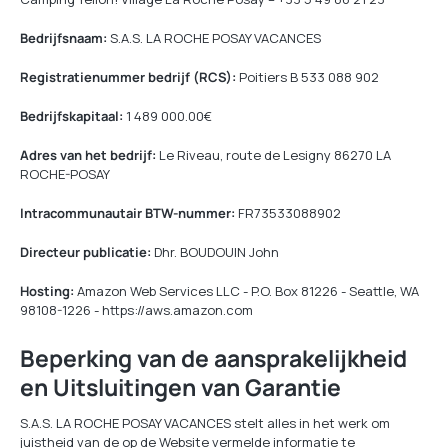
Bedrijfsnaam:
S.A.S. LA ROCHE POSAY VACANCES
Registratienummer bedrijf (RCS):
Poitiers B 533 088 902
Bedrijfskapitaal:
1 489 000.00€
Adres van het bedrijf:
Le Riveau, route de Lesigny 86270 LA
ROCHE-POSAY
Intracommunautair BTW-nummer:
FR73533088902
Directeur publicatie:
Dhr. BOUDOUIN John
Hosting:
Amazon Web Services LLC - P.O. Box 81226 - Seattle, WA
98108-1226 - https://aws.amazon.com
Beperking van de aansprakelijkheid
en Uitsluitingen van Garantie
S.A.S. LA ROCHE POSAY VACANCES stelt alles in het werk om
juistheid van de op de Website vermelde informatie te