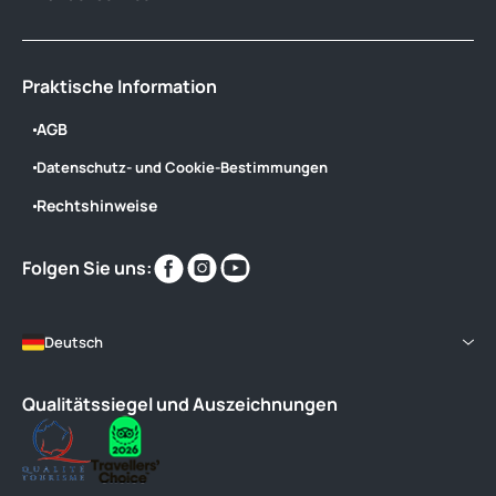
Praktische Information
AGB
Datenschutz- und Cookie-Bestimmungen
Rechtshinweise
Finden
Finden
Finden
Folgen Sie uns:
Sie
Sie
Sie
uns
uns
uns
im
im
im
Deutsch
Qualitätssiegel und Auszeichnungen