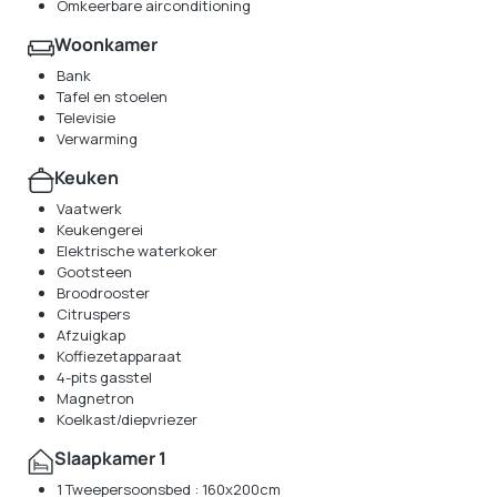
Omkeerbare airconditioning
Woonkamer
Bank
Tafel en stoelen
Televisie
Verwarming
Keuken
Vaatwerk
Keukengerei
Elektrische waterkoker
Gootsteen
Broodrooster
Citruspers
Afzuigkap
Koffiezetapparaat
4-pits gasstel
Magnetron
Koelkast/diepvriezer
Slaapkamer 1
1 Tweepersoonsbed : 160x200cm