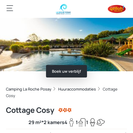
Boek uw verblijf
Camping La Roche Posay
Huuraccommodaties
Cottage
Cosy
Cottage Cosy
29 m²*
2 kamers
4
1
1